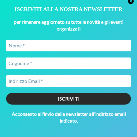
ISCRIVITI ALLA NOSTRA NEWSLETTER
per rimanere aggiornato su tutte le novità e gli eventi
organizzati
Manage Cookie Consent
We use cookies to optimise our website and our service.
Accept
Deny
Acconsento all'invio della newsletter all'indirizzo email
Preferences
indicato.