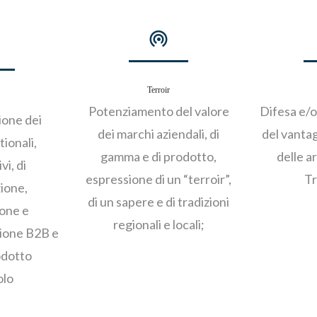
Terroir
Potenziamento del valore
Difesa e/o
ione dei
dei marchi aziendali, di
del vanta
ionali,
gamma e di prodotto,
delle a
vi, di
espressione di un “terroir”,
Tr
ione,
di un sapere e di tradizioni
one e
regionali e locali;
ione B2B e
odotto
olo