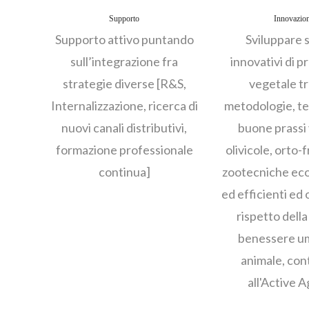
Supporto
Innovazio
Supporto attivo puntando
Sviluppare 
sull’integrazione fra
innovativi di 
strategie diverse [R&S,
vegetale t
Internalizzazione, ricerca di
metodologie, te
nuovi canali distributivi,
buone prassi 
formazione professionale
olivicole, orto-f
continua]
zootecniche eco
ed efficienti ed 
rispetto della
benessere u
animale, con
all'Active 