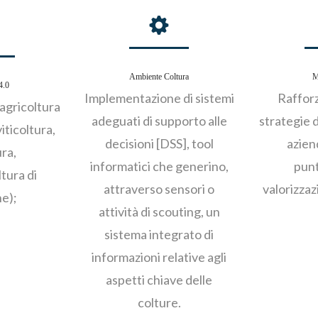
Ambiente Coltura
M
4.0
Implementazione di sistemi
Raffor
agricoltura
adeguati di supporto alle
strategie 
viticoltura,
decisioni [DSS], tool
azien
ura,
informatici che generino,
punt
tura di
attraverso sensori o
valorizzaz
ne);
attività di scouting, un
sistema integrato di
informazioni relative agli
aspetti chiave delle
colture.