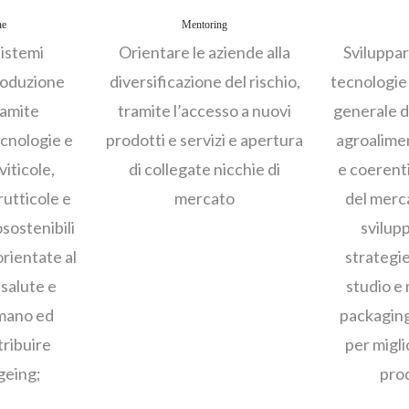
ne
Mentoring
sistemi
Orientare le aziende alla
Sviluppa
produzione
diversificazione del rischio,
tecnologie 
ramite
tramite l’accesso a nuovi
generale d
cnologie e
prodotti e servizi e apertura
agroalime
viticole,
di collegate nicchie di
e coerenti
rutticole e
mercato
del merc
sostenibili
svilup
orientate al
strategie
 salute e
studio e 
mano ed
packaging
tribuire
per migli
Ageing;
prod