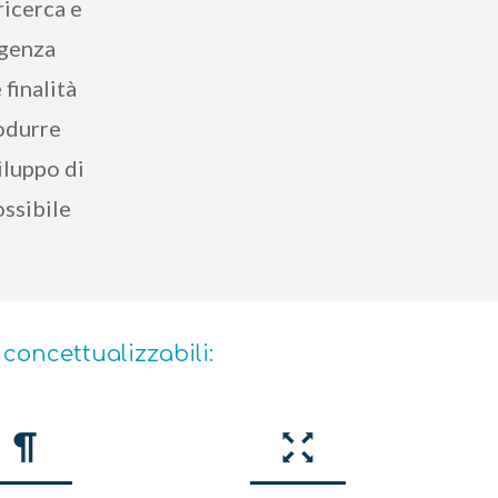
ricerca e
rgenza
finalità
rodurre
viluppo di
ossibile
ì concettualizzabili: