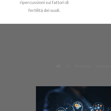
ripercussioni sui fattori di
fertilità dei suoli.
All
AI
bioenergia
blockcha