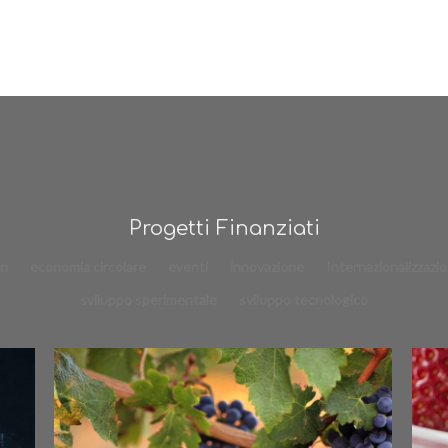
Progetti Finanziati
in
economia circolare
eventi
innovazione
Internazionalizzazi
sviluppo sperimentale
sviluppo tecnologico