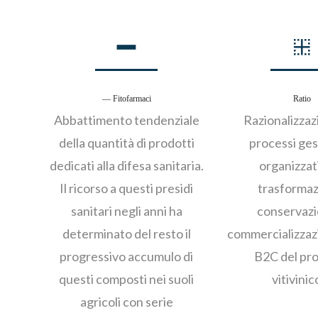
— Fitofarmaci
Ratio
Abbattimento tendenziale
Razionalizzaz
della quantità di prodotti
processi gest
dedicati alla difesa sanitaria.
organizzati
Il ricorso a questi presidi
trasformaz
sanitari negli anni ha
conservazi
determinato del resto il
commercializzaz
progressivo accumulo di
B2C del pr
questi composti nei suoli
vitivinic
agricoli con serie