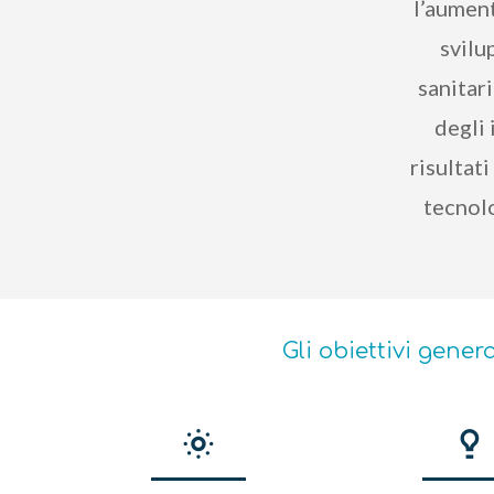
l’aument
svilu
sanitar
degli 
risultati
tecnolo
Gli obiettivi genera