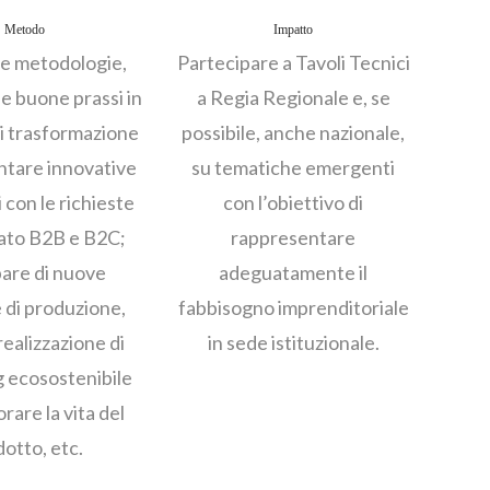
Metodo
Impatto
re metodologie,
Partecipare a Tavoli Tecnici
e buone prassi in
a Regia Regionale e, se
i trasformazione
possibile, anche nazionale,
ntare innovative
su tematiche emergenti
 con le richieste
con l’obiettivo di
ato B2B e B2C;
rappresentare
pare di nuove
adeguatamente il
 di produzione,
fabbisogno imprenditoriale
realizzazione di
in sede istituzionale.
 ecosostenibile
orare la vita del
otto, etc.