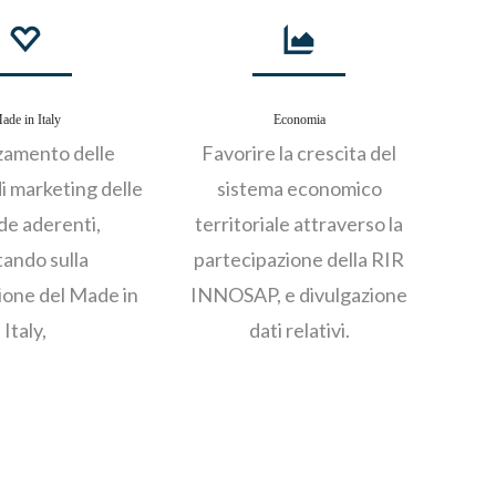
ade in Italy
Economia
zamento delle
Favorire la crescita del
di marketing delle
sistema econom­ico
de aderenti,
territoriale attraverso la
ando sulla
partecipazione della RIR
ione del Made in
INNOSAP, e divulgazione
Italy,
dati relativi.