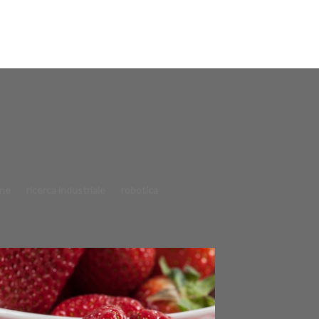
one
ricerca industriale
robotica