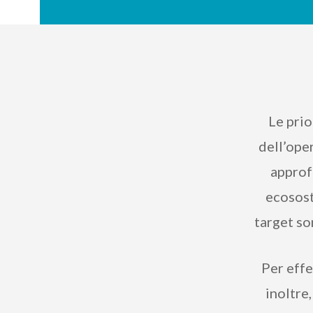
Le prio
dell’oper
approf
ecososte
target so
Per effe
inoltre