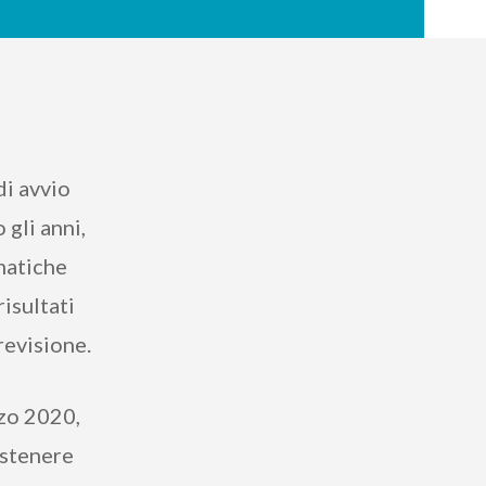
di avvio
 gli anni,
matiche
risultati
evisione.
rzo 2020,
ostenere